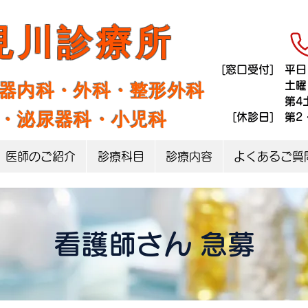
見
川
診
療
所
[窓口受付] 平
[窓口受付]
土
器内科・外科・整形外科
[窓口受付]
第4
・泌尿器科・小児科
[​休診日] 第2
医師のご紹介
診療科目
診療内容
よくあるご質
看護師さん 急募