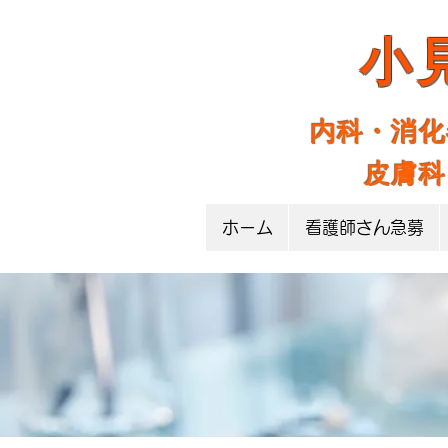
​小
内科・消化
皮膚科
ホーム
看護師さん急募