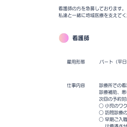
看護師の方を急募しております。
私達と一緒に地域医療を支えてく
看護師
雇用形態
​パート（平
仕事内容
診療所での看
​診療補助、
次回の予約対
○ 小児のワ
○ 訪問診療
○ 早期ご入
は優遇させ